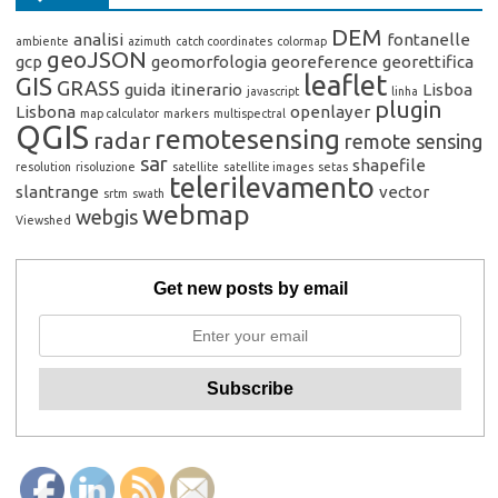
DEM
analisi
fontanelle
ambiente
azimuth
catch coordinates
colormap
geoJSON
gcp
geomorfologia
georeference
georettifica
leaflet
GIS
GRASS
guida
itinerario
Lisboa
javascript
linha
plugin
Lisbona
openlayer
map calculator
markers
multispectral
QGIS
remotesensing
radar
remote sensing
sar
shapefile
resolution
risoluzione
satellite
satellite images
setas
telerilevamento
slantrange
vector
srtm
swath
webmap
webgis
Viewshed
Get new posts by email