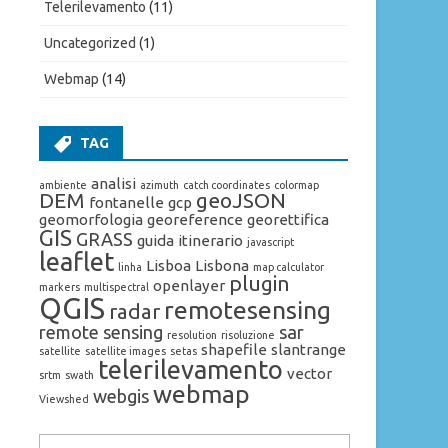
Telerilevamento
(11)
Uncategorized
(1)
Webmap
(14)
TAG
analisi
ambiente
azimuth
catch coordinates
colormap
DEM
geoJSON
fontanelle
gcp
geomorfologia
georeference
georettifica
GIS
GRASS
guida
itinerario
javascript
leaflet
Lisboa
Lisbona
linha
map calculator
plugin
openlayer
markers
multispectral
QGIS
remotesensing
radar
remote sensing
sar
resolution
risoluzione
shapefile
slantrange
satellite
satellite images
setas
telerilevamento
vector
srtm
swath
webmap
webgis
Viewshed