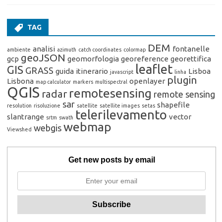
TAG
DEM
analisi
fontanelle
ambiente
azimuth
catch coordinates
colormap
geoJSON
gcp
geomorfologia
georeference
georettifica
leaflet
GIS
GRASS
guida
itinerario
Lisboa
javascript
linha
plugin
Lisbona
openlayer
map calculator
markers
multispectral
QGIS
remotesensing
radar
remote sensing
sar
shapefile
resolution
risoluzione
satellite
satellite images
setas
telerilevamento
slantrange
vector
srtm
swath
webmap
webgis
Viewshed
Get new posts by email