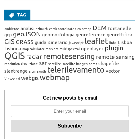
TAG
DEM
analisi
fontanelle
ambiente
azimuth
catch coordinates
colormap
geoJSON
gcp
geomorfologia
georeference
georettifica
leaflet
GIS
GRASS
guida
itinerario
Lisboa
javascript
linha
plugin
Lisbona
openlayer
map calculator
markers
multispectral
QGIS
remotesensing
radar
remote sensing
sar
shapefile
resolution
risoluzione
satellite
satellite images
setas
telerilevamento
slantrange
vector
srtm
swath
webmap
webgis
Viewshed
Get new posts by email