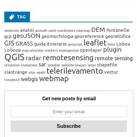
TAG
DEM
analisi
fontanelle
ambiente
azimuth
catch coordinates
colormap
geoJSON
gcp
geomorfologia
georeference
georettifica
leaflet
GIS
GRASS
guida
itinerario
Lisboa
javascript
linha
plugin
Lisbona
openlayer
map calculator
markers
multispectral
QGIS
remotesensing
radar
remote sensing
sar
shapefile
resolution
risoluzione
satellite
satellite images
setas
telerilevamento
slantrange
vector
srtm
swath
webmap
webgis
Viewshed
Get new posts by email