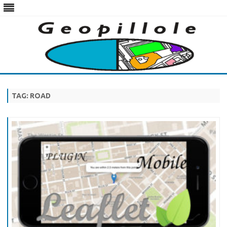
Skip
to
content
TAG:
ROAD