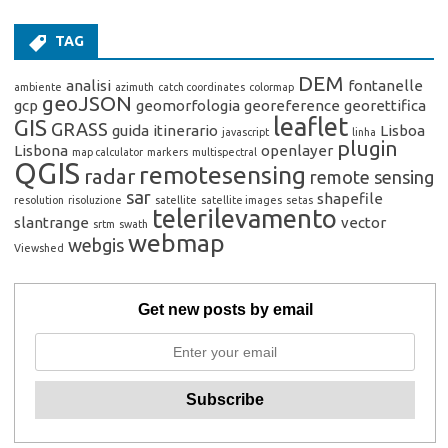
TAG
DEM
analisi
fontanelle
ambiente
azimuth
catch coordinates
colormap
geoJSON
gcp
geomorfologia
georeference
georettifica
leaflet
GIS
GRASS
guida
itinerario
Lisboa
javascript
linha
plugin
Lisbona
openlayer
map calculator
markers
multispectral
QGIS
remotesensing
radar
remote sensing
sar
shapefile
resolution
risoluzione
satellite
satellite images
setas
telerilevamento
slantrange
vector
srtm
swath
webmap
webgis
Viewshed
Get new posts by email