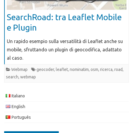
SearchRoad: tra Leaflet Mobile
e Plugin
Un rapido esempio sulla versatilità di Leaflet anche su
mobile, sfruttando un plugin di geocodifica, adattato
al caso.
Webmap
geocoder
,
leaflet
,
nominatim
,
osm
,
ricerca
,
road
,
search
,
webmap
Italiano
English
Português