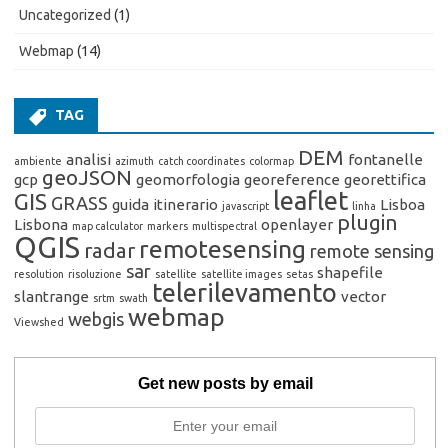
Uncategorized
(1)
Webmap
(14)
TAG
DEM
analisi
fontanelle
ambiente
azimuth
catch coordinates
colormap
geoJSON
gcp
geomorfologia
georeference
georettifica
leaflet
GIS
GRASS
guida
itinerario
Lisboa
javascript
linha
plugin
Lisbona
openlayer
map calculator
markers
multispectral
QGIS
remotesensing
radar
remote sensing
sar
shapefile
resolution
risoluzione
satellite
satellite images
setas
telerilevamento
slantrange
vector
srtm
swath
webmap
webgis
Viewshed
Get new posts by email