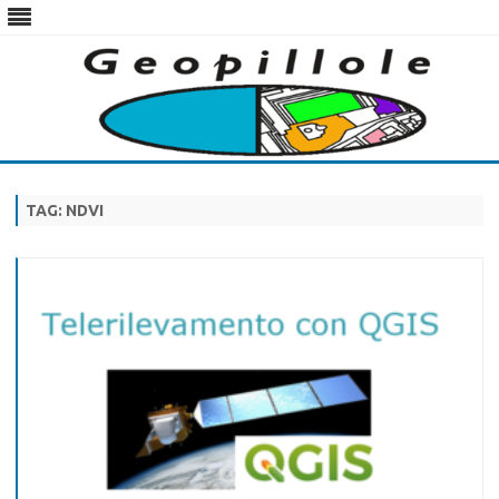
Skip
to
content
TAG:
NDVI