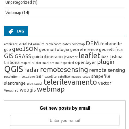
Uncategorized
(1)
Webmap
(14)
TAG
DEM
analisi
fontanelle
ambiente
azimuth
catch coordinates
colormap
geoJSON
gcp
geomorfologia
georeference
georettifica
leaflet
GIS
GRASS
guida
itinerario
Lisboa
javascript
linha
plugin
Lisbona
openlayer
map calculator
markers
multispectral
QGIS
remotesensing
radar
remote sensing
sar
shapefile
resolution
risoluzione
satellite
satellite images
setas
telerilevamento
slantrange
vector
srtm
swath
webmap
webgis
Viewshed
Get new posts by email