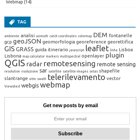
Webmap
(14)
TAG
DEM
analisi
fontanelle
ambiente
azimuth
catch coordinates
colormap
geoJSON
gcp
geomorfologia
georeference
georettifica
leaflet
GIS
GRASS
guida
itinerario
Lisboa
javascript
linha
plugin
Lisbona
openlayer
map calculator
markers
multispectral
QGIS
remotesensing
radar
remote sensing
sar
shapefile
resolution
risoluzione
satellite
satellite images
setas
telerilevamento
slantrange
vector
srtm
swath
webmap
webgis
Viewshed
Get new posts by email