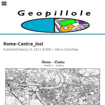
Skip
to
Rome-Centre_inst
content
Published
Marzo 23, 2021
at
800 × 566
in
ColorMap
.