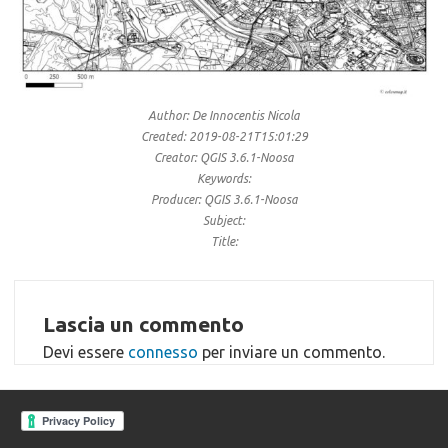
Author: De Innocentis Nicola
Created: 2019-08-21T15:01:29
Creator: QGIS 3.6.1-Noosa
Keywords:
Producer: QGIS 3.6.1-Noosa
Subject:
Title:
Lascia un commento
Devi essere
connesso
per inviare un commento.