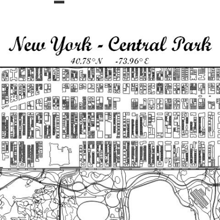
TESTING SENTINELSAT
NAPOLI MAP
TUTTATOSCANA – IN GIRO PER
SAR – RADAR AD APERTURA
LE MURA MEDICEE DI
VACANZE IN
SINTETICA – GENERALITÀ
GROSSETO
LE TIPOLOGIE DI SENSORE
TUTTATOSCANA – GIRELLANDO
PER LE VIE DEL CENTRO DI
CARATTERISTICHE SATELLITARI
FIRENZE: DA VIA DELLA
ISBOA
: ORBITA E SWATH
CONDOTTA A ORSANMICHELE
 LUOGHI
RISOLUZIONI NEL
TUTTATOSCANA – LUNGO LA
LI
TELERILEVAMENTO
FRANCIGENA IN TOSCANA: DA
GHI CULTURA
SIENA A SAN GIMIGNANO
LE GEOMETRIE RADAR
LA VIA FRANCIGENA IN
TECNICA SAR
TOSCANA: DA SAN MINIATO A
CONVERSIONE SLANT TO
SAN GIMIGNANO
I MAP
GROUND RANGE
LE STORIE DI NAPOLI –
MAPPA PULITA
PANORAMI CON VESUVIO