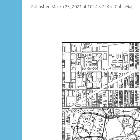
Published
Marzo 23, 2021
at
1024 × 724
in
ColorMap
.
LE STORIE DI 
DOVE VIAGGI-
ITALIA
A FADO STORY
MONTRAS DE L
CLUSTERMAP –
CULTURA NAPO
HEATMAP -LUO
NAPOLI
SEARCHROADS
VESTI&RIVEST
CLEAMAP – LA 