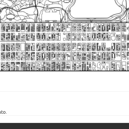
LE STORIE DI NAPOLI – QUANTE
CITTÀ SI CHIAMANO “NAPOLI”
NEL MONDO?
LE TARGHE DI NAPOLI: QUANDO
I TRIBUNALI AFFIGGEVANO LE
SENTENZE SUI PALAZZI
LE STORIE DI NAPOLI – ISCHIA,
LE SPIAGGE PIÙ
CARATTERISTICHE E LE LORO
STORIE
LE STORIE DI NAPOLI – I SETTE
CASTELLI DI NAPOLI E LA LORO
MAGNIFICA STORIA
to.
LE STORIE DI NAPOLI – LE
GALLERIE DI NAPOLI, UNA
STORIA CHE COLLEGA I ROMANI