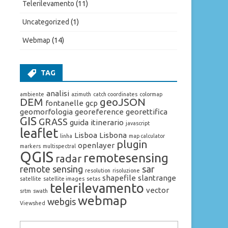
Telerilevamento
(11)
Uncategorized
(1)
Webmap
(14)
TAG
analisi
ambiente
azimuth
catch coordinates
colormap
DEM
geoJSON
fontanelle
gcp
geomorfologia
georeference
georettifica
GIS
GRASS
guida
itinerario
javascript
leaflet
Lisboa
Lisbona
linha
map calculator
plugin
openlayer
markers
multispectral
QGIS
remotesensing
radar
remote sensing
sar
resolution
risoluzione
shapefile
slantrange
satellite
satellite images
setas
telerilevamento
vector
srtm
swath
webmap
webgis
Viewshed