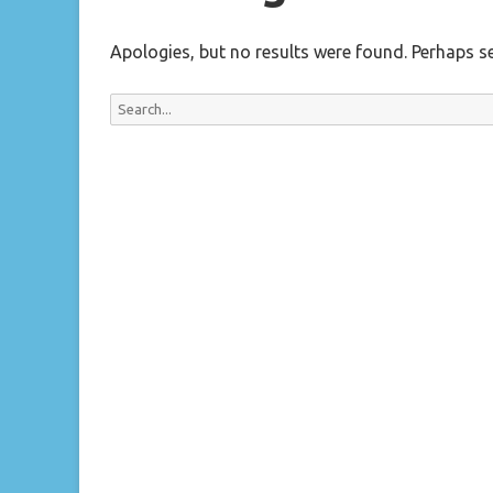
LE STORIE DI 
Apologies, but no results were found. Perhaps sea
DOVE VIAGGI-
ITALIA
Search
for:
A FADO STORY
MONTRAS DE L
CLUSTERMAP –
CULTURA NAPO
HEATMAP -LUO
NAPOLI
SEARCHROADS
VESTI&RIVEST
CLEAMAP – LA 